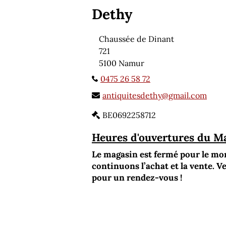
Dethy
Chaussée de Dinant
721
5100 Namur
0475 26 58 72
antiquitesdethy@gmail.com
BE0692258712
Heures d'ouvertures du M
Le magasin est fermé pour le m
continuons l’achat et la vente. V
pour un rendez-vous !