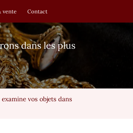
rl-eischen@outlook.fr
0476 97 54 44
& vente
Contact
ons dans les plus
y examine vos objets dans