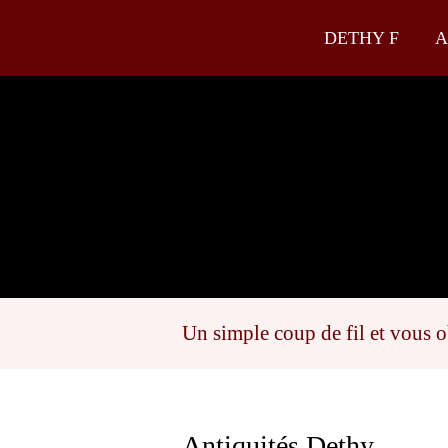
Chaussée de Dinant 721 | 5100 • Namur
DETHY F
A
Un simple coup de fil et vous o
Antiquités Dethy