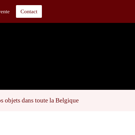
arl-eischen@outlook.fr
0476 97 54 44
vente
Contact
s objets dans toute la Belgique