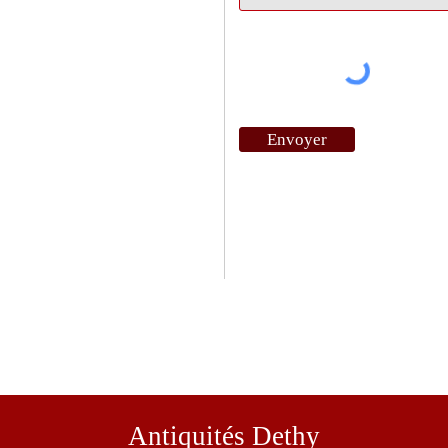
Envoyer
Antiquités Dethy